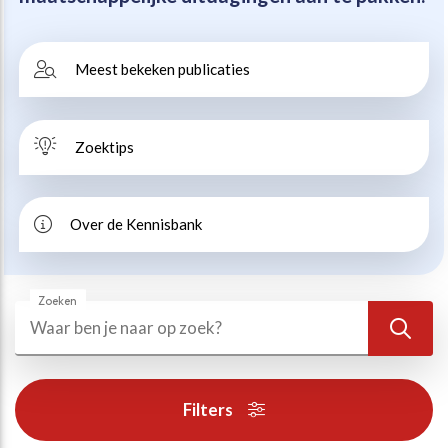
Beweegvriendelijke omgeving
Werken bij
Meest bekeken publicaties
Kansengelijkheid
Persvoorlichting en Public Affairs
Zoektips
Paralympische topsport
Esports, gaming en gamification
Over de Kennisbank
Alle thema’s
Zoeken
Zoeken
Zoek
Filters