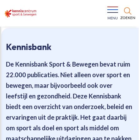
ZOEKEN
MENU
Kennisbank
De Kennisbank Sport & Bewegen bevat
ruim
22.000 publicaties
. Niet alleen over sport en
Bewegen voor een gezonde leefstijl
Ons team
bewegen, maar bijvoorbeeld ook over
leefstijl en gezondheid. Deze Kennisbank
Jeugd in beweging
Onze missie
biedt een overzicht van onderzoek, beleid en
ervaringen uit de praktijk. Het gaat daarbij
Vitaal ouder worden
Onze werkwijze
om sport als doel en sport als middel om
Maatschappelijke waarde
Organisatie
maatschappelijke uitdagingen aan te pakken.