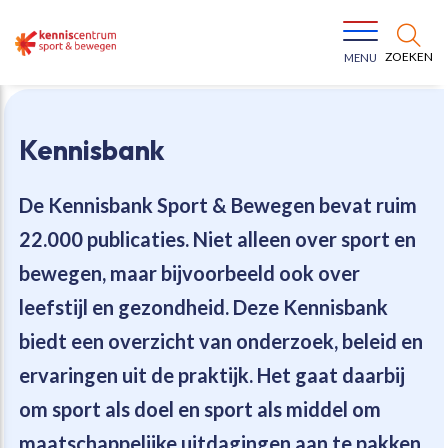
ZOEKEN
MENU
Kennisbank
De Kennisbank Sport & Bewegen bevat
ruim
22.000 publicaties
. Niet alleen over sport en
Bewegen voor een gezonde leefstijl
Ons team
bewegen, maar bijvoorbeeld ook over
leefstijl en gezondheid. Deze Kennisbank
Jeugd in beweging
Onze missie
biedt een overzicht van onderzoek, beleid en
ervaringen uit de praktijk. Het gaat daarbij
Vitaal ouder worden
Onze werkwijze
om sport als doel en sport als middel om
Maatschappelijke waarde
Organisatie
maatschappelijke uitdagingen aan te pakken.