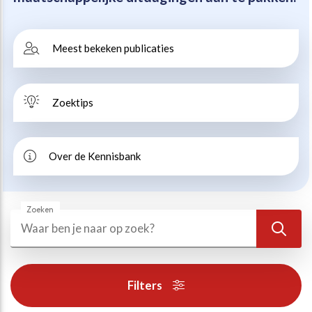
Beweegvriendelijke omgeving
Werken bij
Meest bekeken publicaties
Kansengelijkheid
Persvoorlichting en Public Affairs
Zoektips
Paralympische topsport
Esports, gaming en gamification
Over de Kennisbank
Alle thema’s
Zoeken
Zoeken
Zoek
Filters