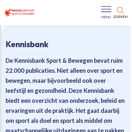
ZOEKEN
MENU
Kennisbank
De Kennisbank Sport & Bewegen bevat
ruim
22.000 publicaties
. Niet alleen over sport en
Bewegen voor een gezonde leefstijl
Ons team
bewegen, maar bijvoorbeeld ook over
leefstijl en gezondheid. Deze Kennisbank
Jeugd in beweging
Onze missie
biedt een overzicht van onderzoek, beleid en
ervaringen uit de praktijk. Het gaat daarbij
Vitaal ouder worden
Onze werkwijze
om sport als doel en sport als middel om
Maatschappelijke waarde
Organisatie
maatschappelijke uitdagingen aan te pakken.