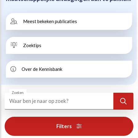
Beweegvriendelijke omgeving
Werken bij
Meest bekeken publicaties
Kansengelijkheid
Persvoorlichting en Public Affairs
Zoektips
Paralympische topsport
Esports, gaming en gamification
Over de Kennisbank
Alle thema’s
Zoeken
Zoeken
Zoek
Filters