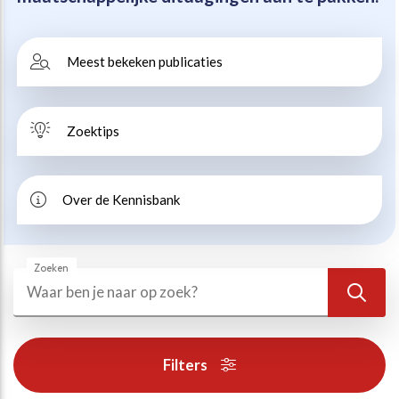
Beweegvriendelijke omgeving
Werken bij
Meest bekeken publicaties
Kansengelijkheid
Persvoorlichting en Public Affairs
Zoektips
Paralympische topsport
Esports, gaming en gamification
Over de Kennisbank
Alle thema’s
Zoeken
Zoeken
Zoek
Filters