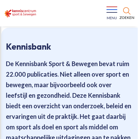
ZOEKEN
MENU
Kennisbank
De Kennisbank Sport & Bewegen bevat
ruim
22.000 publicaties
. Niet alleen over sport en
Bewegen voor een gezonde leefstijl
Ons team
bewegen, maar bijvoorbeeld ook over
leefstijl en gezondheid. Deze Kennisbank
Jeugd in beweging
Onze missie
biedt een overzicht van onderzoek, beleid en
ervaringen uit de praktijk. Het gaat daarbij
Vitaal ouder worden
Onze werkwijze
om sport als doel en sport als middel om
Maatschappelijke waarde
Organisatie
maatschappelijke uitdagingen aan te pakken.