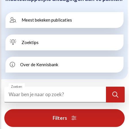
Beweegvriendelijke omgeving
Werken bij
Meest bekeken publicaties
Kansengelijkheid
Persvoorlichting en Public Affairs
Zoektips
Paralympische topsport
Esports, gaming en gamification
Over de Kennisbank
Alle thema’s
Zoeken
Zoeken
Zoek
Filters