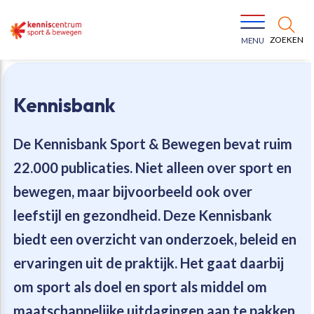
ZOEKEN
MENU
Kennisbank
De Kennisbank Sport & Bewegen bevat
ruim
22.000 publicaties
. Niet alleen over sport en
Bewegen voor een gezonde leefstijl
Ons team
bewegen, maar bijvoorbeeld ook over
leefstijl en gezondheid. Deze Kennisbank
Jeugd in beweging
Onze missie
biedt een overzicht van onderzoek, beleid en
ervaringen uit de praktijk. Het gaat daarbij
Vitaal ouder worden
Onze werkwijze
om sport als doel en sport als middel om
Maatschappelijke waarde
Organisatie
maatschappelijke uitdagingen aan te pakken.