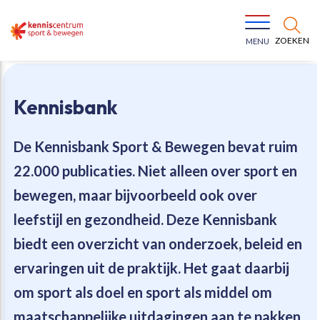
ZOEKEN
MENU
Kennisbank
De Kennisbank Sport & Bewegen bevat
ruim
22.000 publicaties
. Niet alleen over sport en
Bewegen voor een gezonde leefstijl
Ons team
bewegen, maar bijvoorbeeld ook over
leefstijl en gezondheid. Deze Kennisbank
Jeugd in beweging
Onze missie
biedt een overzicht van onderzoek, beleid en
ervaringen uit de praktijk. Het gaat daarbij
Vitaal ouder worden
Onze werkwijze
om sport als doel en sport als middel om
Maatschappelijke waarde
Organisatie
maatschappelijke uitdagingen aan te pakken.