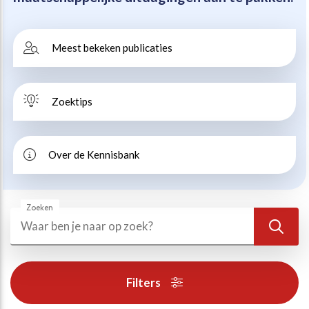
Beweegvriendelijke omgeving
Werken bij
Meest bekeken publicaties
Kansengelijkheid
Persvoorlichting en Public Affairs
Zoektips
Paralympische topsport
Esports, gaming en gamification
Over de Kennisbank
Alle thema’s
Zoeken
Zoeken
Zoek
Filters