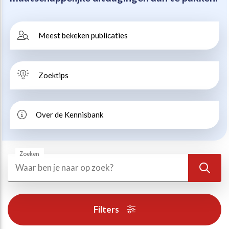
Beweegvriendelijke omgeving
Werken bij
Meest bekeken publicaties
Kansengelijkheid
Persvoorlichting en Public Affairs
Zoektips
Paralympische topsport
Esports, gaming en gamification
Over de Kennisbank
Alle thema’s
Zoeken
Zoeken
Zoek
Filters