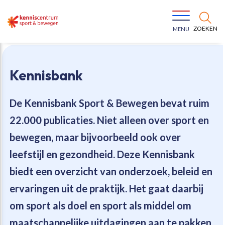
ZOEKEN
MENU
Kennisbank
De Kennisbank Sport & Bewegen bevat
ruim
22.000 publicaties
. Niet alleen over sport en
Bewegen voor een gezonde leefstijl
Ons team
bewegen, maar bijvoorbeeld ook over
leefstijl en gezondheid. Deze Kennisbank
Jeugd in beweging
Onze missie
biedt een overzicht van onderzoek, beleid en
ervaringen uit de praktijk. Het gaat daarbij
Vitaal ouder worden
Onze werkwijze
om sport als doel en sport als middel om
Maatschappelijke waarde
Organisatie
maatschappelijke uitdagingen aan te pakken.