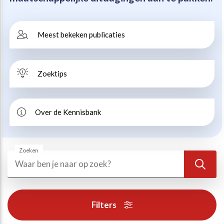
Beweegvriendelijke omgeving
Werken bij
Meest bekeken publicaties
Kansengelijkheid
Persvoorlichting en Public Affairs
Zoektips
Paralympische topsport
Esports, gaming en gamification
Over de Kennisbank
Alle thema’s
Zoeken
Zoeken
Zoek
Filters