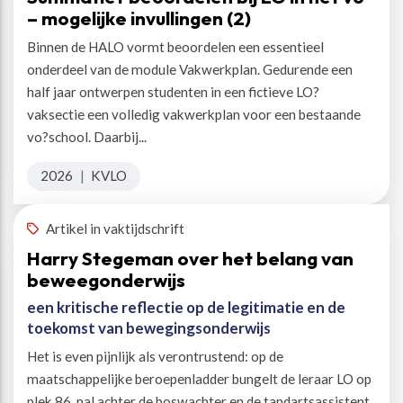
– mogelijke invullingen (2)
Binnen de HALO vormt beoordelen een essentieel
onderdeel van de module Vakwerkplan. Gedurende een
half jaar ontwerpen studenten in een fictieve LO?
vaksectie een volledig vakwerkplan voor een bestaande
vo?school. Daarbij...
2026
|
KVLO
Artikel in vaktijdschrift
Harry Stegeman over het belang van
beweegonderwijs
een kritische reflectie op de legitimatie en de
toekomst van bewegingsonderwijs
Het is even pijnlijk als verontrustend: op de
maatschappelijke beroepenladder bungelt de leraar LO op
plek 86, pal achter de boswachter en de tandartsassistent.