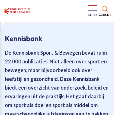
ZOEKEN
MENU
Kennisbank
De Kennisbank Sport & Bewegen bevat
ruim
22.000 publicaties
. Niet alleen over sport en
Bewegen voor een gezonde leefstijl
Ons team
bewegen, maar bijvoorbeeld ook over
leefstijl en gezondheid. Deze Kennisbank
Jeugd in beweging
Onze missie
biedt een overzicht van onderzoek, beleid en
ervaringen uit de praktijk. Het gaat daarbij
Vitaal ouder worden
Onze werkwijze
om sport als doel en sport als middel om
Maatschappelijke waarde
Organisatie
maatschappelijke uitdagingen aan te pakken.