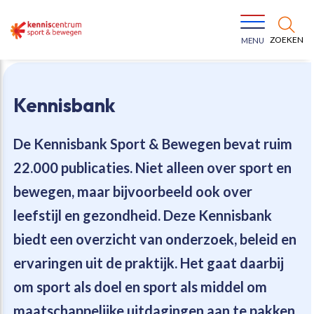
ZOEKEN
MENU
Kennisbank
De Kennisbank Sport & Bewegen bevat
ruim
22.000 publicaties
. Niet alleen over sport en
Bewegen voor een gezonde leefstijl
Ons team
bewegen, maar bijvoorbeeld ook over
leefstijl en gezondheid. Deze Kennisbank
Jeugd in beweging
Onze missie
biedt een overzicht van onderzoek, beleid en
ervaringen uit de praktijk. Het gaat daarbij
Vitaal ouder worden
Onze werkwijze
om sport als doel en sport als middel om
Maatschappelijke waarde
Organisatie
maatschappelijke uitdagingen aan te pakken.