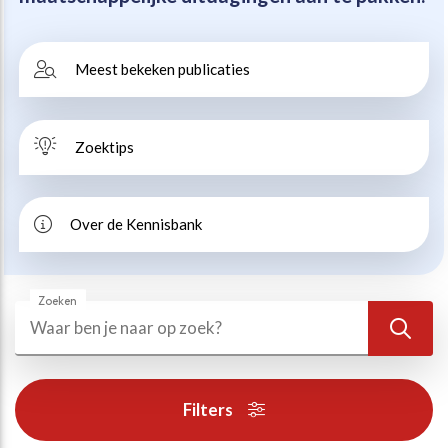
Beweegvriendelijke omgeving
Werken bij
Meest bekeken publicaties
Kansengelijkheid
Persvoorlichting en Public Affairs
Zoektips
Paralympische topsport
Esports, gaming en gamification
Over de Kennisbank
Alle thema’s
Zoeken
Zoeken
Zoek
Filters