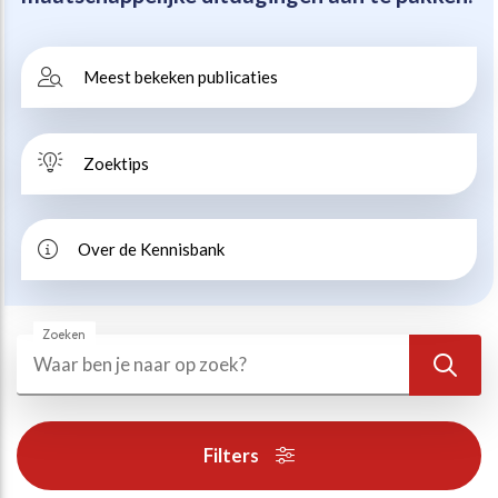
Beweegvriendelijke omgeving
Werken bij
Meest bekeken publicaties
Kansengelijkheid
Persvoorlichting en Public Affairs
Zoektips
Paralympische topsport
Esports, gaming en gamification
Over de Kennisbank
Alle thema’s
Zoeken
Zoeken
Zoek
Filters