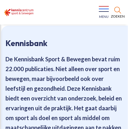
ZOEKEN
MENU
Kennisbank
De Kennisbank Sport & Bewegen bevat
ruim
22.000 publicaties
. Niet alleen over sport en
Bewegen voor een gezonde leefstijl
Ons team
bewegen, maar bijvoorbeeld ook over
leefstijl en gezondheid. Deze Kennisbank
Jeugd in beweging
Onze missie
biedt een overzicht van onderzoek, beleid en
ervaringen uit de praktijk. Het gaat daarbij
Vitaal ouder worden
Onze werkwijze
om sport als doel en sport als middel om
Maatschappelijke waarde
Organisatie
maatschappelijke uitdagingen aan te pakken.