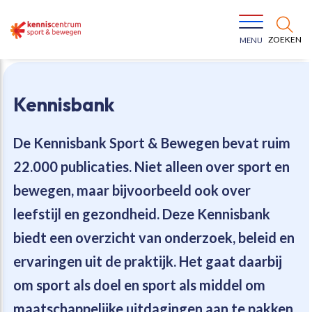
ZOEKEN
MENU
Kennisbank
De Kennisbank Sport & Bewegen bevat
ruim
22.000 publicaties
. Niet alleen over sport en
Bewegen voor een gezonde leefstijl
Ons team
bewegen, maar bijvoorbeeld ook over
leefstijl en gezondheid. Deze Kennisbank
Jeugd in beweging
Onze missie
biedt een overzicht van onderzoek, beleid en
ervaringen uit de praktijk. Het gaat daarbij
Vitaal ouder worden
Onze werkwijze
om sport als doel en sport als middel om
Maatschappelijke waarde
Organisatie
maatschappelijke uitdagingen aan te pakken.