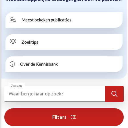
Beweegvriendelijke omgeving
Werken bij
Meest bekeken publicaties
Kansengelijkheid
Persvoorlichting en Public Affairs
Zoektips
Paralympische topsport
Esports, gaming en gamification
Over de Kennisbank
Alle thema’s
Zoeken
Zoeken
Zoek
Filters