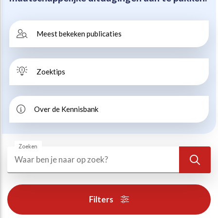
Beweegvriendelijke omgeving
Werken bij
Meest bekeken publicaties
Kansengelijkheid
Persvoorlichting en Public Affairs
Zoektips
Paralympische topsport
Esports, gaming en gamification
Over de Kennisbank
Alle thema’s
Zoeken
Zoeken
Zoek
Filters