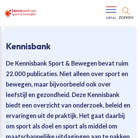
ZOEKEN
MENU
Kennisbank
De Kennisbank Sport & Bewegen bevat
ruim
22.000 publicaties
. Niet alleen over sport en
Bewegen voor een gezonde leefstijl
Ons team
bewegen, maar bijvoorbeeld ook over
leefstijl en gezondheid. Deze Kennisbank
Jeugd in beweging
Onze missie
biedt een overzicht van onderzoek, beleid en
ervaringen uit de praktijk. Het gaat daarbij
Vitaal ouder worden
Onze werkwijze
om sport als doel en sport als middel om
Maatschappelijke waarde
Organisatie
maatschappelijke uitdagingen aan te pakken.