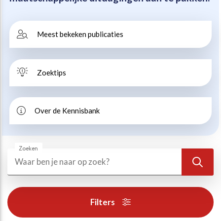
Beweegvriendelijke omgeving
Werken bij
Meest bekeken publicaties
Kansengelijkheid
Persvoorlichting en Public Affairs
Zoektips
Paralympische topsport
Esports, gaming en gamification
Over de Kennisbank
Alle thema’s
Zoeken
Zoeken
Zoek
Filters