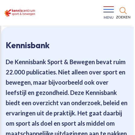
ZOEKEN
MENU
Kennisbank
De Kennisbank Sport & Bewegen bevat
ruim
22.000 publicaties
. Niet alleen over sport en
Bewegen voor een gezonde leefstijl
Ons team
bewegen, maar bijvoorbeeld ook over
leefstijl en gezondheid. Deze Kennisbank
Jeugd in beweging
Onze missie
biedt een overzicht van onderzoek, beleid en
ervaringen uit de praktijk. Het gaat daarbij
Vitaal ouder worden
Onze werkwijze
om sport als doel en sport als middel om
Maatschappelijke waarde
Organisatie
maatschappelijke uitdagingen aan te pakken.