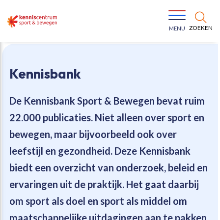
ZOEKEN
MENU
Kennisbank
De Kennisbank Sport & Bewegen bevat
ruim
22.000 publicaties
. Niet alleen over sport en
Bewegen voor een gezonde leefstijl
Ons team
bewegen, maar bijvoorbeeld ook over
leefstijl en gezondheid. Deze Kennisbank
Jeugd in beweging
Onze missie
biedt een overzicht van onderzoek, beleid en
ervaringen uit de praktijk. Het gaat daarbij
Vitaal ouder worden
Onze werkwijze
om sport als doel en sport als middel om
Maatschappelijke waarde
Organisatie
maatschappelijke uitdagingen aan te pakken.