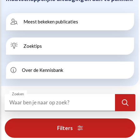
Beweegvriendelijke omgeving
Werken bij
Meest bekeken publicaties
Kansengelijkheid
Persvoorlichting en Public Affairs
Zoektips
Paralympische topsport
Esports, gaming en gamification
Over de Kennisbank
Alle thema’s
Zoeken
Zoeken
Zoek
Filters