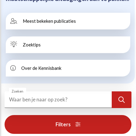
Beweegvriendelijke omgeving
Werken bij
Meest bekeken publicaties
Kansengelijkheid
Persvoorlichting en Public Affairs
Zoektips
Paralympische topsport
Esports, gaming en gamification
Over de Kennisbank
Alle thema’s
Zoeken
Zoeken
Zoek
Filters