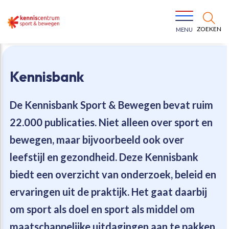
ZOEKEN
MENU
Kennisbank
De Kennisbank Sport & Bewegen bevat
ruim
22.000 publicaties
. Niet alleen over sport en
Bewegen voor een gezonde leefstijl
Ons team
bewegen, maar bijvoorbeeld ook over
leefstijl en gezondheid. Deze Kennisbank
Jeugd in beweging
Onze missie
biedt een overzicht van onderzoek, beleid en
ervaringen uit de praktijk. Het gaat daarbij
Vitaal ouder worden
Onze werkwijze
om sport als doel en sport als middel om
Maatschappelijke waarde
Organisatie
maatschappelijke uitdagingen aan te pakken.