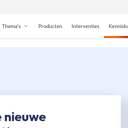
Thema’s
Producten
Interventies
Kennisb
oon onderliggende navigatie items
e nieuwe