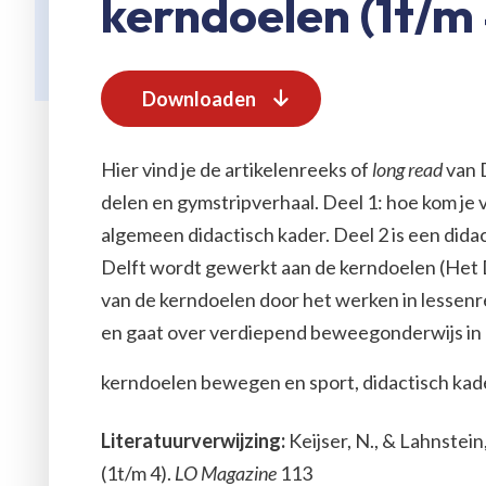
kerndoelen (1t/m 
Downloaden
Hier vind je de artikelenreeks of
long read
van D
delen en gymstripverhaal. Deel 1: hoe kom je
algemeen didactisch kader. Deel 2 is een dida
Delft wordt gewerkt aan de kerndoelen (Het De
van de kerndoelen door het werken in lessenree
en gaat over verdiepend beweegonderwijs in 
kerndoelen bewegen en sport, didactisch kade
Literatuurverwijzing:
Keijser, N., & Lahnstei
(1t/m 4).
LO Magazine
113