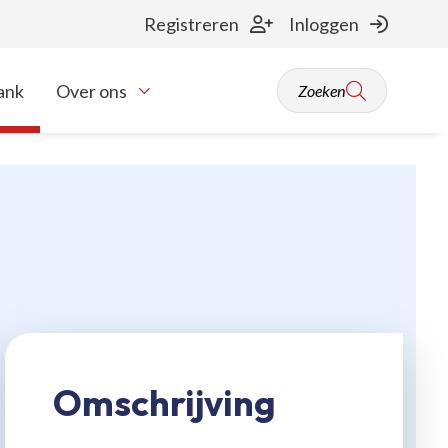
Registreren
Inloggen
ank
Over ons
Zoeken
Toon onderliggende navigatie items
Omschrijving