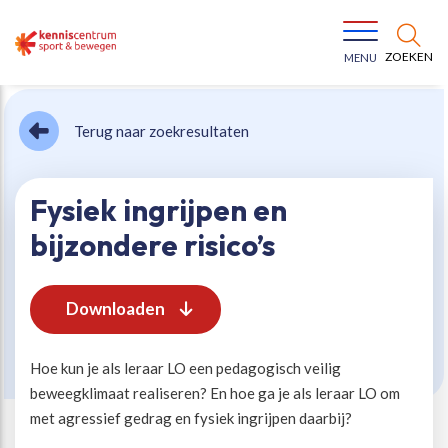
ZOEKEN
MENU
Terug naar zoekresultaten
Fysiek ingrijpen en
bijzondere risico’s
Bewegen voor een gezonde leefstijl
Ons team
Downloaden
Jeugd in beweging
Onze missie
Hoe kun je als leraar LO een pedagogisch veilig
Vitaal ouder worden
Onze werkwijze
beweegklimaat realiseren? En hoe ga je als leraar LO om
met agressief gedrag en fysiek ingrijpen daarbij?
Maatschappelijke waarde
Organisatie