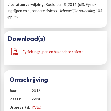
Literatuurverwijzing:
Roelofsen, S (2016, juli). Fysiek
ingrijpen en bijzondere risico’s.
Lichamelijke opvoeding
104
Beweegvriendelijke omgeving
Werken bij
(pp. 22)
Kansengelijkheid
Persvoorlichting en Public Affairs
Download(s)
Paralympische topsport
Fysiek ingrijpen en bijzondere risico’s
Esports, gaming en gamification
Alle thema’s
Omschrijving
Jaar:
2016
Plaats:
Zeist
Uitgever(s):
KVLO