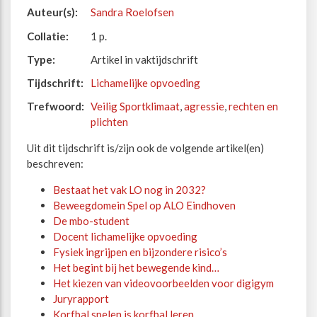
Auteur(s):
Sandra Roelofsen
Collatie:
1 p.
Type:
Artikel in vaktijdschrift
Tijdschrift:
Lichamelijke opvoeding
Trefwoord:
Veilig Sportklimaat
,
agressie
,
rechten en
plichten
Uit dit tijdschrift is/zijn ook de volgende artikel(en)
beschreven:
Bestaat het vak LO nog in 2032?
Beweegdomein Spel op ALO Eindhoven
De mbo-student
Docent lichamelijke opvoeding
Fysiek ingrijpen en bijzondere risico’s
Het begint bij het bewegende kind…
Het kiezen van videovoorbeelden voor digigym
Juryrapport
Korfbal spelen is korfbal leren