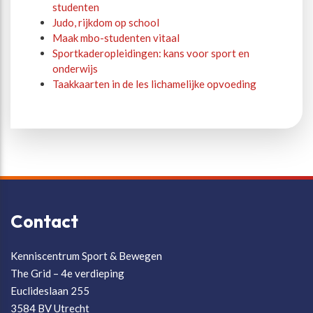
studenten
Judo, rijkdom op school
Maak mbo-studenten vitaal
Sportkaderopleidingen: kans voor sport en
onderwijs
Taakkaarten in de les lichamelijke opvoeding
Contact
Kenniscentrum Sport & Bewegen
The Grid – 4e verdieping
Euclideslaan 255
3584 BV Utrecht