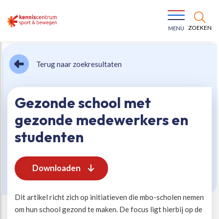
ZOEKEN
MENU
Terug naar zoekresultaten
Gezonde school met
gezonde medewerkers en
Bewegen voor een gezonde leefstijl
Ons team
studenten
Jeugd in beweging
Onze missie
Downloaden
Vitaal ouder worden
Onze werkwijze
Dit artikel richt zich op initiatieven die mbo-scholen nemen
om hun school gezond te maken. De focus ligt hierbij op de
Maatschappelijke waarde
Organisatie