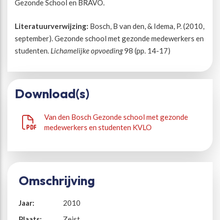
Gezonde School en BRAVO.
Beweegvriendelijke omgeving
Werken bij
Literatuurverwijzing:
Bosch, B van den, & Idema, P. (2010,
september). Gezonde school met gezonde medewerkers en
studenten.
Lichamelijke opvoeding
98 (pp. 14-17)
Kansengelijkheid
Persvoorlichting en Public Affairs
Paralympische topsport
Download(s)
Esports, gaming en gamification
Van den Bosch Gezonde school met gezonde
medewerkers en studenten KVLO
Alle thema’s
Omschrijving
Jaar:
2010
Plaats:
Zeist