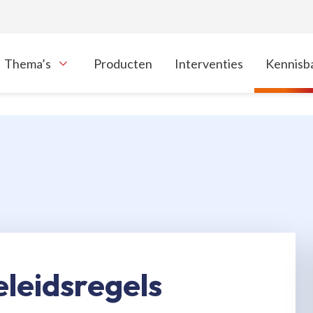
Thema’s
Producten
Interventies
Kennisb
oon onderliggende navigatie items
leidsregels