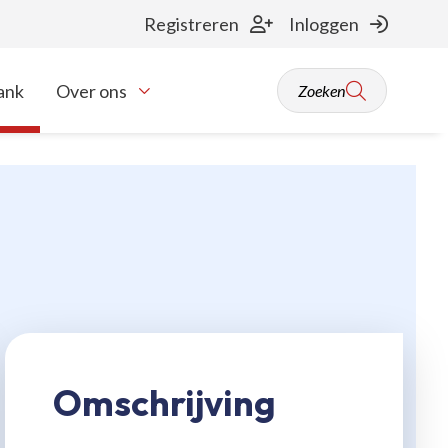
Registreren
Inloggen
ank
Over ons
Zoeken
Toon onderliggende navigatie items
Omschrijving