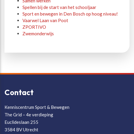
Samen werken
Spellen bij de start van het schooljaar
Sport en bewegen in Den Bosch op hoog niveau!
Vaarwel Laan van Poot
ZPORTIVO
Zwemonderwijs
Contact
Kenniscentrum Sport & Bewegen
The Grid – 4e verdieping
Euclideslaan 255
3584 BV Utrecht