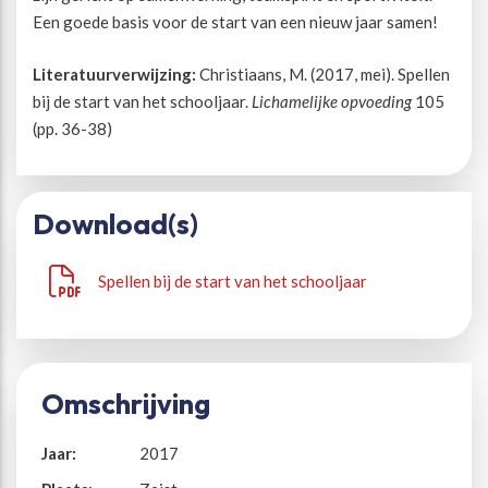
Een goede basis voor de start van een nieuw jaar samen!
Beweegvriendelijke omgeving
Werken bij
Literatuurverwijzing:
Christiaans, M. (2017, mei). Spellen
bij de start van het schooljaar.
Lichamelijke opvoeding
105
Kansengelijkheid
Persvoorlichting en Public Affairs
(pp. 36-38)
Paralympische topsport
Download(s)
Esports, gaming en gamification
Spellen bij de start van het schooljaar
Alle thema’s
Omschrijving
Jaar:
2017