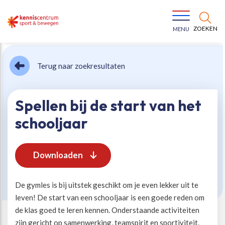
ZOEKEN
MENU
Terug naar zoekresultaten
Spellen bij de start van het
schooljaar
Bewegen voor een gezonde leefstijl
Ons team
Downloaden
Jeugd in beweging
Onze missie
De gymles is bij uitstek geschikt om je even lekker uit te
Vitaal ouder worden
Onze werkwijze
leven! De start van een schooljaar is een goede reden om
de klas goed te leren kennen. Onderstaande activiteiten
Maatschappelijke waarde
Organisatie
zijn gericht op samenwerking, teamspirit en sportiviteit.