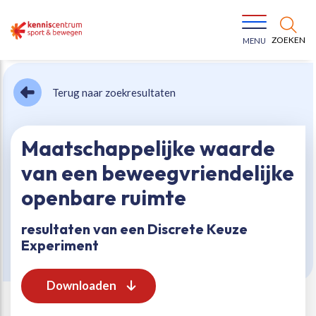
ZOEKEN
MENU
Terug naar zoekresultaten
Maatschappelijke waarde
van een beweegvriendelijke
Bewegen voor een gezonde leefstijl
Ons team
openbare ruimte
resultaten van een Discrete Keuze
Jeugd in beweging
Onze missie
Experiment
Vitaal ouder worden
Onze werkwijze
Downloaden
Maatschappelijke waarde
Organisatie