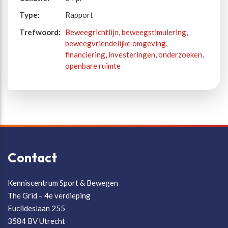
Type:
Rapport
Trefwoord:
Beweegrichtlijn
,
beweegstimulering
,
beweegvriendelijke omgeving
,
financiering
,
investeringen
,
onderzoeken
,
openbare ruimte
Contact
Kenniscentrum Sport & Bewegen
The Grid – 4e verdieping
Euclideslaan 255
3584 BV Utrecht