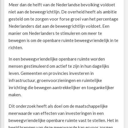
Meer dan de helft van de Nederlandse bevolking voldoet
niet aan de beweegrichtlijn. De overheid heeft als ambitie
Beweegvriendelijke omgeving
Werken bij
gesteld om te zorgen voor forse groei van het percentage
Nederlanders dat aan de beweegrichtlijn voldoet. Een
Kansengelijkheid
Persvoorlichting en Public Affairs
manier om Nederlanders te stimuleren om meer te
bewegen is om de openbare ruimte beweegvriendelijk in te
Paralympische topsport
richten.
In een beweegvriendelijke openbare ruimte worden
Esports, gaming en gamification
mensen gestimuleerd om actief te zijn in hun dagelijks
leven. Gemeenten en provincies investeren in
Alle thema’s
infrastructuur, groenvoorzieningen en ruimtelijke
inrichting die bewegen aantrekkelijker en toegankelijker
maken.
Dit onderzoek heeft als doel om de maatschappelijke
meerwaarde van effecten van investeringen in een
beweegvriendelijke openbare ruimte vast te stellen. Het in
beeld brengen van deze meerwaarde kan ervoor zorgen