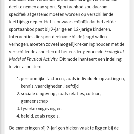
deel te nemen aan sport. Sportaanbod zou daarom
specifiek afgestemd moeten worden op verschillende
Beweegvriendelijke omgeving
Werken bij
leeftijdsgroepen. Het is onwaarschijnlijk dat hetzelfde
sportaanbod past bij 9-jarige en 12-jarige kinderen.
Kansengelijkheid
Persvoorlichting en Public Affairs
Interventies die sportdeelname bij de jeugd willen
verhogen, moeten zoveel mogelijk rekening houden met de
Paralympische topsport
verschillende aspecten uit het eerder genoemde
Ecological
Model of Physical Activity
. Dit model hanteert een indeling
Esports, gaming en gamification
in vier aspecten:
persoonlijke factoren, zoals individuele opvattingen,
Alle thema’s
kennis, vaardigheden, leeftijd
sociale omgeving, zoals relaties, cultuur,
gemeenschap
fysieke omgeving en
beleid, zoals regels.
Belemmeringen bij 9-jarigen bleken vaak te liggen bij de