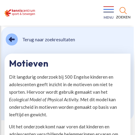
ZOEKEN
MENU
Terug naar zoekresultaten
Motieven
Dit langdurig onderzoek bij 500 Engelse kinderen en
Bewegen voor een gezonde leefstijl
Ons team
adolescenten geeft inzicht in de motieven om niet te
sporten. Hiervoor wordt gebruik gemaakt van het
Jeugd in beweging
Onze missie
Ecological Model of Physical Activity
. Met dit model kan
onderscheid in motieven worden gemaakt op basis van
Vitaal ouder worden
Onze werkwijze
leeftijd en gewicht.
Uit het onderzoek komt naar voren dat kinderen en
Maatschappelijke waarde
Organisatie
adolescenten verschillende belemmeringen ervaren om