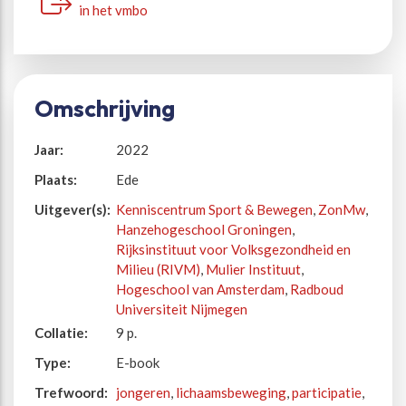
in het vmbo
Omschrijving
Jaar:
2022
Plaats:
Ede
Uitgever(s):
Kenniscentrum Sport & Bewegen
,
ZonMw
,
Hanzehogeschool Groningen
,
Rijksinstituut voor Volksgezondheid en
Milieu (RIVM)
,
Mulier Instituut
,
Hogeschool van Amsterdam
,
Radboud
Universiteit Nijmegen
Collatie:
9 p.
Type:
E-book
Trefwoord:
jongeren
,
lichaamsbeweging
,
participatie
,