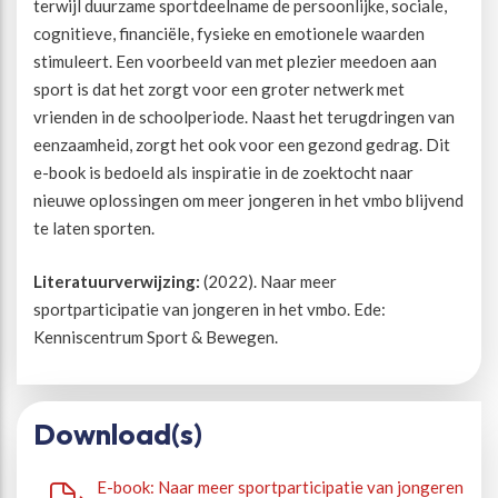
terwijl duurzame sportdeelname de persoonlijke, sociale,
cognitieve, financiële, fysieke en emotionele waarden
Beweegvriendelijke omgeving
Werken bij
stimuleert. Een voorbeeld van met plezier meedoen aan
sport is dat het zorgt voor een groter netwerk met
Kansengelijkheid
Persvoorlichting en Public Affairs
vrienden in de schoolperiode. Naast het terugdringen van
eenzaamheid, zorgt het ook voor een gezond gedrag. Dit
e-book is bedoeld als inspiratie in de zoektocht naar
Paralympische topsport
nieuwe oplossingen om meer jongeren in het vmbo blijvend
te laten sporten.
Esports, gaming en gamification
Literatuurverwijzing:
(2022). Naar meer
sportparticipatie van jongeren in het vmbo. Ede:
Alle thema’s
Kenniscentrum Sport & Bewegen.
Download(s)
E-book: Naar meer sportparticipatie van jongeren