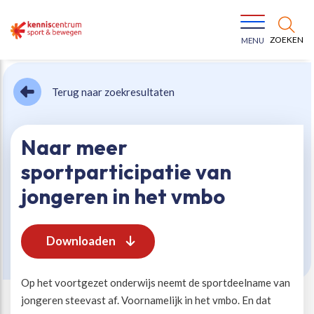
ZOEKEN
MENU
Terug naar zoekresultaten
Naar meer
sportparticipatie van
Bewegen voor een gezonde leefstijl
Ons team
jongeren in het vmbo
Jeugd in beweging
Onze missie
Downloaden
Vitaal ouder worden
Onze werkwijze
Op het voortgezet onderwijs neemt de sportdeelname van
jongeren steevast af. Voornamelijk in het vmbo. En dat
Maatschappelijke waarde
Organisatie