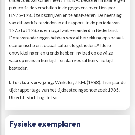
onderzoek zal komen heeft TELEAC besloten in haar eigen
publicatie de verschillen in de gegevens over tien jaar
Beweegvriendelijke omgeving
Werken bij
(1975-1985) te bschrijven en te analyseren. De neerslag
van dit werk is te vinden in dit rapport. In de periode van
1975 tot 1985 is er nogal wat veranderd in Nederland.
Kansengelijkheid
Persvoorlichting en Public Affairs
Deze veranderingen hebben vooral betrekking op sociaal-
economische en sociaal-culturele gebieden. Al deze
Paralympische topsport
ontwikkelingen en trends hebben invloed op de wijze
waarop mensen hun tijd – en dan vooral hun vrije tijd –
Esports, gaming en gamification
besteden.
Literatuurverwijzing:
Winkeler, J.P.M. (1988). Tien jaar de
Alle thema’s
tijd: rapportage van het tijdbestedingsonderzoek 1985.
Utrecht: Stichting Teleac.
Fysieke exemplaren