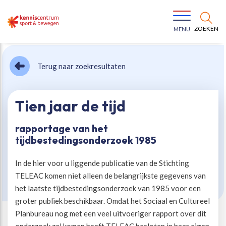
ZOEKEN
MENU
Terug naar zoekresultaten
Tien jaar de tijd
rapportage van het
Bewegen voor een gezonde leefstijl
Ons team
tijdbestedingsonderzoek 1985
Jeugd in beweging
Onze missie
In de hier voor u liggende publicatie van de Stichting
TELEAC komen niet alleen de belangrijkste gegevens van
het laatste tijdbestedingsonderzoek van 1985 voor een
Vitaal ouder worden
Onze werkwijze
groter publiek beschikbaar. Omdat het Sociaal en Cultureel
Planbureau nog met een veel uitvoeriger rapport over dit
Maatschappelijke waarde
Organisatie