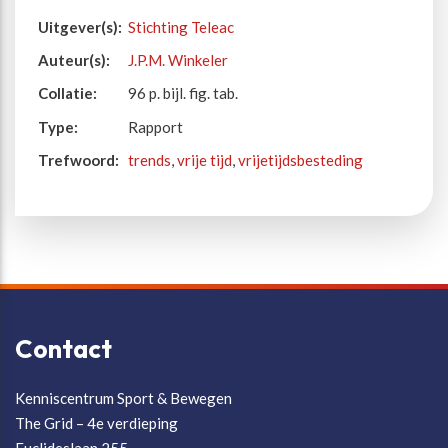
Uitgever(s):
Stichting Teleac
Auteur(s):
J.P.M. Winkeler
Collatie:
96 p. bijl. fig. tab.
Type:
Rapport
Trefwoord:
trends
,
vrije tijd
,
vrijetijdsbesteding
Contact
Kenniscentrum Sport & Bewegen
The Grid – 4e verdieping