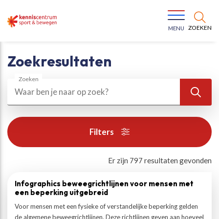
ZOEKEN
MENU
Zoekresultaten
Zoeken
Zoek
Bewegen voor een gezonde leefstijl
Ons team
Filters
Jeugd in beweging
Onze missie
Resultaten
Er zijn 797 resultaten gevonden
Infographics beweegrichtlijnen voor mensen met
Vitaal ouder worden
Onze werkwijze
een beperking uitgebreid
Voor mensen met een fysieke of verstandelijke beperking gelden
Maatschappelijke waarde
Organisatie
de algemene beweegrichtlijnen. Deze richtlijnen geven aan hoeveel