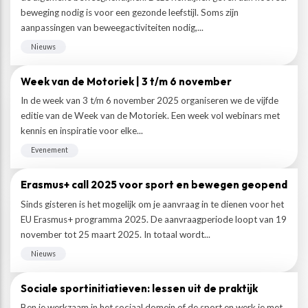
beweging nodig is voor een gezonde leefstijl. Soms zijn
aanpassingen van beweegactiviteiten nodig,...
Beweegvriendelijke omgeving
Werken bij
Nieuws
Kansengelijkheid
Persvoorlichting en Public Affairs
Week van de Motoriek | 3 t/m 6 november
In de week van 3 t/m 6 november 2025 organiseren we de vijfde
Paralympische topsport
editie van de Week van de Motoriek. Een week vol webinars met
kennis en inspiratie voor elke...
Evenement
Esports, gaming en gamification
Erasmus+ call 2025 voor sport en bewegen geopend
Alle thema’s
Sinds gisteren is het mogelijk om je aanvraag in te dienen voor het
EU Erasmus+ programma 2025. De aanvraagperiode loopt van 19
november tot 25 maart 2025. In totaal wordt...
Nieuws
Sociale sportinitiatieven: lessen uit de praktijk
Ben je werkzaam in het sociaal domein of de sport en werk je met