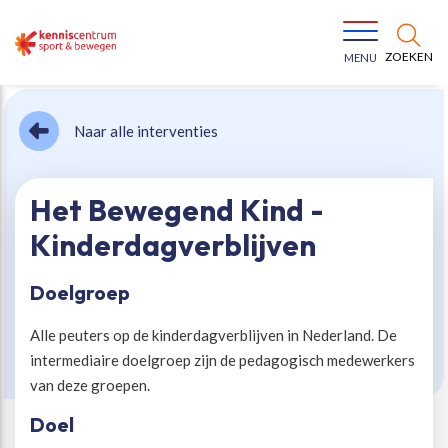
ZOEKEN
MENU
Naar alle interventies
Het Bewegend Kind -
Kinderdagverblijven
Bewegen voor een gezonde leefstijl
Ons team
Doelgroep
Jeugd in beweging
Onze missie
Alle peuters op de kinderdagverblijven in Nederland. De
intermediaire doelgroep zijn de pedagogisch medewerkers
Vitaal ouder worden
Onze werkwijze
van deze groepen.
Doel
Maatschappelijke waarde
Organisatie