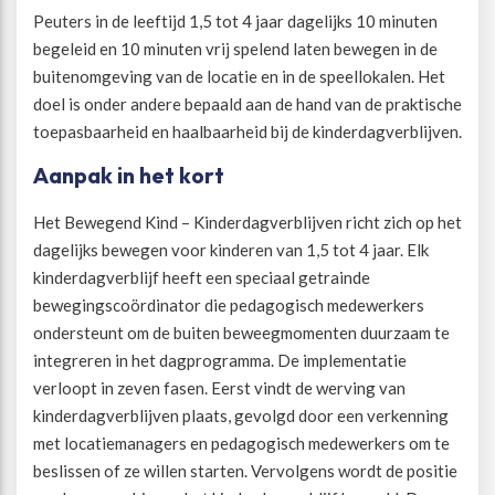
Peuters in de leeftijd 1,5 tot 4 jaar dagelijks 10 minuten
begeleid en 10 minuten vrij spelend laten bewegen in de
Beweegvriendelijke omgeving
Werken bij
buitenomgeving van de locatie en in de speellokalen. Het
doel is onder andere bepaald aan de hand van de praktische
Kansengelijkheid
Persvoorlichting en Public Affairs
toepasbaarheid en haalbaarheid bij de kinderdagverblijven.
Aanpak in het kort
Paralympische topsport
Het Bewegend Kind – Kinderdagverblijven richt zich op het
Esports, gaming en gamification
dagelijks bewegen voor kinderen van 1,5 tot 4 jaar. Elk
kinderdagverblijf heeft een speciaal getrainde
bewegingscoördinator die pedagogisch medewerkers
Alle thema’s
ondersteunt om de buiten beweegmomenten duurzaam te
integreren in het dagprogramma. De implementatie
verloopt in zeven fasen. Eerst vindt de werving van
kinderdagverblijven plaats, gevolgd door een verkenning
met locatiemanagers en pedagogisch medewerkers om te
beslissen of ze willen starten. Vervolgens wordt de positie