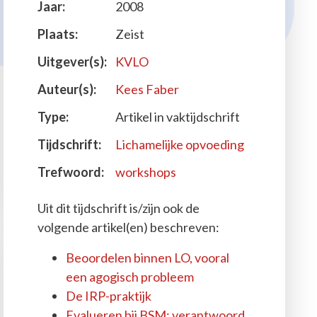
Jaar:
2008
Plaats:
Zeist
Uitgever(s):
KVLO
Auteur(s):
Kees Faber
Type:
Artikel in vaktijdschrift
Tijdschrift:
Lichamelijke opvoeding
Trefwoord:
workshops
Uit dit tijdschrift is/zijn ook de
volgende artikel(en) beschreven:
Beoordelen binnen LO, vooral
een agogisch probleem
De IRP-praktijk
Evalueren bij BSM: verantwoord