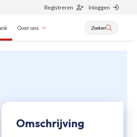
Registreren
Inloggen
ank
Over ons
Zoeken
Toon onderliggende navigatie items
Omschrijving