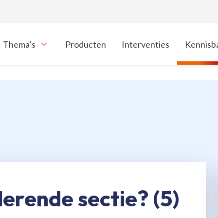
Thema’s
Producten
Interventies
Kennisb
oon onderliggende navigatie items
 lerende sectie? (5)