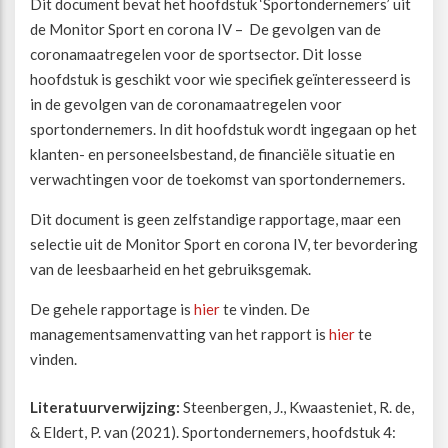
Dit document bevat het hoofdstuk ‘Sportondernemers’ uit
de Monitor Sport en corona IV – De gevolgen van de
Beweegvriendelijke omgeving
Werken bij
coronamaatregelen voor de sportsector. Dit losse
hoofdstuk is geschikt voor wie specifiek geïnteresseerd is
in de gevolgen van de coronamaatregelen voor
Kansengelijkheid
Persvoorlichting en Public Affairs
sportondernemers. In dit hoofdstuk wordt ingegaan op het
klanten- en personeelsbestand, de financiële situatie en
Paralympische topsport
verwachtingen voor de toekomst van sportondernemers.
Dit document is geen zelfstandige rapportage, maar een
Esports, gaming en gamification
selectie uit de Monitor Sport en corona IV, ter bevordering
van de leesbaarheid en het gebruiksgemak.
Alle thema’s
De gehele rapportage is
hier
te vinden. De
managementsamenvatting van het rapport is
hier
te
vinden.
Literatuurverwijzing:
Steenbergen, J., Kwaasteniet, R. de,
& Eldert, P. van (2021). Sportondernemers, hoofdstuk 4: