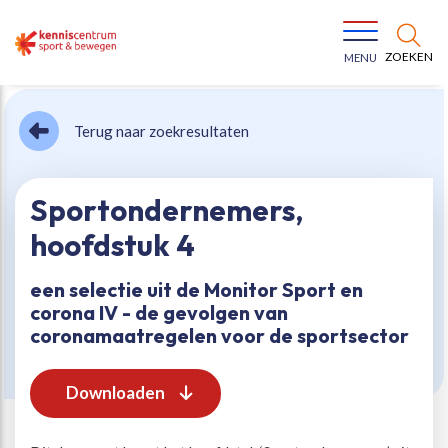
ZOEKEN
MENU
Terug naar zoekresultaten
Sportondernemers,
hoofdstuk 4
Bewegen voor een gezonde leefstijl
Ons team
een selectie uit de Monitor Sport en
corona IV - de gevolgen van
Jeugd in beweging
Onze missie
coronamaatregelen voor de sportsector
Vitaal ouder worden
Onze werkwijze
Downloaden
Maatschappelijke waarde
Organisatie