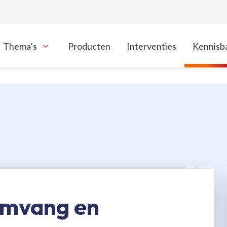
Thema’s
Producten
Interventies
Kennisb
oon onderliggende navigatie items
 omvang en