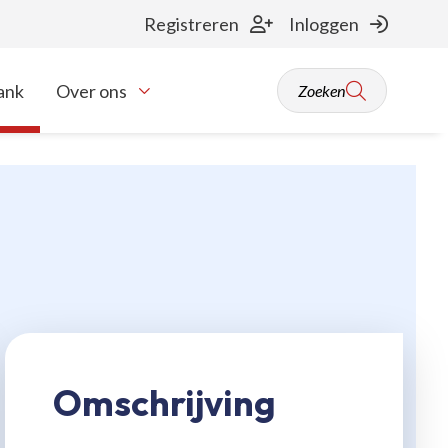
Registreren
Inloggen
ank
Over ons
Zoeken
Toon onderliggende navigatie items
Omschrijving