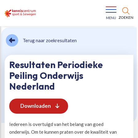
ZOEKEN
MENU
Terug naar zoekresultaten
Resultaten Periodieke
Peiling Onderwijs
Bewegen voor een gezonde leefstijl
Ons team
Nederland
Jeugd in beweging
Onze missie
Downloaden
Vitaal ouder worden
Onze werkwijze
Iedereen is overtuigd van het belang van goed
onderwijs. Om te kunnen praten over de kwaliteit van
Maatschappelijke waarde
Organisatie