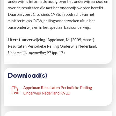
onderwijs is informatie nodig over het onderwijsaanbod en
over de resultaten die met het onderwijs worden bereikt.
Beweegvriendelijke omgeving
Werken bij
Daarom voert Cito sinds 1986, in opdracht van het
ministerie van OCW, peilingsonderzoeken uit in het
Kansengelijkheid
Persvoorlichting en Public Affairs
basisonderwijs en in het speciaal basisonderwijs.
Literatuurverwijzing:
Appelman, M. (2009, maart).
Paralympische topsport
Resultaten Periodieke Peiling Onderwijs Nederland.
Lichamelijke opvoeding
97 (pp. 17)
Esports, gaming en gamification
Alle thema’s
Download(s)
Appelman Resultaten Periodieke Peiling
Onderwijs Nederland KVLO