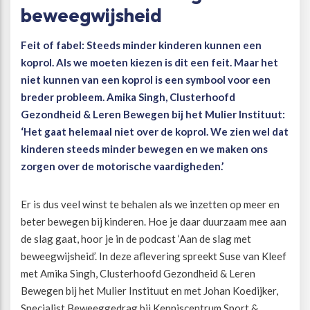
beweegwijsheid
Beweegvriendelijke omgeving
Werken bij
Feit of fabel: Steeds minder kinderen kunnen een
koprol. Als we moeten kiezen is dit een feit. Maar het
Kansengelijkheid
Persvoorlichting en Public Affairs
niet kunnen van een koprol is een symbool voor een
breder probleem. Amika Singh, Clusterhoofd
Paralympische topsport
Gezondheid & Leren Bewegen bij het Mulier Instituut:
‘Het gaat helemaal niet over de koprol. We zien wel dat
kinderen steeds minder bewegen en we maken ons
Esports, gaming en gamification
zorgen over de motorische vaardigheden.’
Alle thema’s
Er is dus veel winst te behalen als we inzetten op meer en
beter bewegen bij kinderen. Hoe je daar duurzaam mee aan
de slag gaat, hoor je in de podcast ‘Aan de slag met
beweegwijsheid’. In deze aflevering spreekt Suse van Kleef
met Amika Singh, Clusterhoofd Gezondheid & Leren
Bewegen bij het Mulier Instituut en met Johan Koedijker,
Specialist Beweeggedrag bij Kenniscentrum Sport &