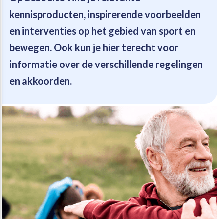
kennisproducten, inspirerende voorbeelden
Beweegvriendelijke omgeving
Werken bij
en interventies op het gebied van sport en
bewegen. Ook kun je hier terecht voor
Kansengelijkheid
Persvoorlichting en Public Affairs
informatie over de verschillende regelingen
en akkoorden.
Paralympische topsport
Esports, gaming en gamification
Alle thema’s