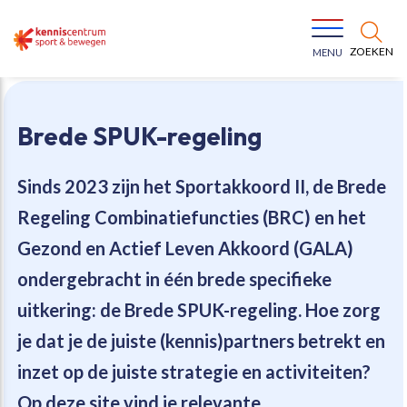
ZOEKEN
MENU
Brede SPUK-regeling
Sinds 2023 zijn het Sportakkoord II, de Brede
Regeling Combinatiefuncties (BRC) en het
Bewegen voor een gezonde leefstijl
Ons team
Gezond en Actief Leven Akkoord (GALA)
ondergebracht in één brede specifieke
Jeugd in beweging
Onze missie
uitkering: de Brede SPUK-regeling. Hoe zorg
je dat je de juiste (kennis)partners betrekt en
Vitaal ouder worden
Onze werkwijze
inzet op de juiste strategie en activiteiten?
Maatschappelijke waarde
Organisatie
Op deze site vind je relevante