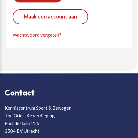
Beweegvriendelijke omgeving
Werken bij
Maak een account aan
Kansengelijkheid
Persvoorlichting en Public Affairs
Wachtwoord vergeten?
Paralympische topsport
Esports, gaming en gamification
Alle thema’s
Contact
Kenniscentrum Sport & Bewegen
The Grid – 4e verdieping
Euclideslaan 255
3584 BV Utrecht