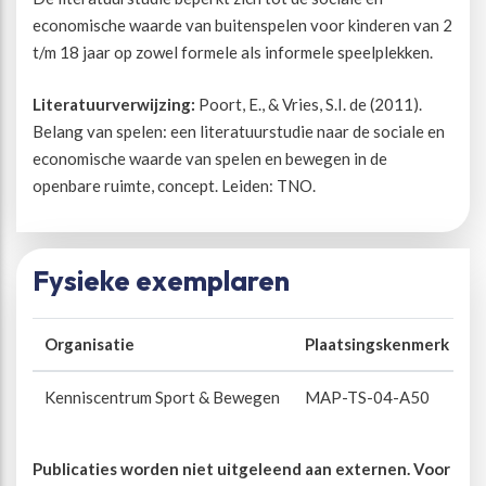
economische waarde van buitenspelen voor kinderen van 2
Beweegvriendelijke omgeving
Werken bij
t/m 18 jaar op zowel formele als informele speelplekken.
Literatuurverwijzing:
Poort, E., & Vries, S.I. de (2011).
Kansengelijkheid
Persvoorlichting en Public Affairs
Belang van spelen: een literatuurstudie naar de sociale en
economische waarde van spelen en bewegen in de
Paralympische topsport
openbare ruimte, concept. Leiden: TNO.
Esports, gaming en gamification
Fysieke exemplaren
Alle thema’s
Organisatie
Plaatsingskenmerk
S
Kenniscentrum Sport & Bewegen
MAP-TS-04-A50
B
Publicaties worden niet uitgeleend aan externen. Voor