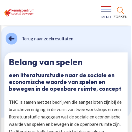
ZOEKEN
MENU
Terug naar zoekresultaten
Belang van spelen
een literatuurstudie naar de sociale en
Bewegen voor een gezonde leefstijl
Ons team
economische waarde van spelen en
bewegen in de openbare ruimte, concept
Jeugd in beweging
Onze missie
TNO is samen met zes bedrijven die aangesloten zijn bij de
branchevereniging in de vorm van twee workshops en een
Vitaal ouder worden
Onze werkwijze
literatuurstudie nagegaan wat de sociale en economische
waarde van spelen en bewegen in de openbare ruimte zijn.
Maatschappelijke waarde
Organisatie
De literatuurstudie beperkt zich tot de sociale en