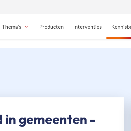
Thema’s
Producten
Interventies
Kennisb
oon onderliggende navigatie items
d in gemeenten -