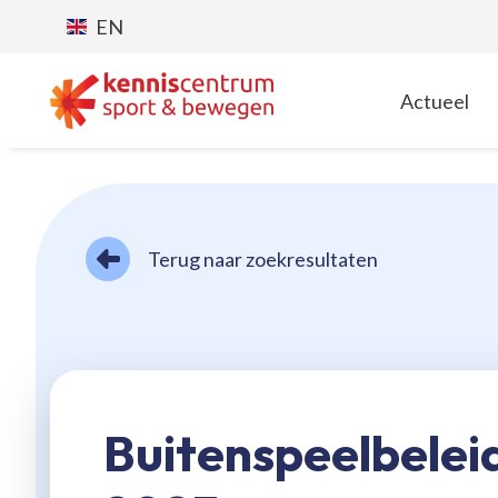
EN
Actueel
T
Terug naar zoekresultaten
Buitenspeelbelei