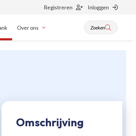
Registreren
Inloggen
ank
Over ons
Zoeken
Toon onderliggende navigatie items
Omschrijving