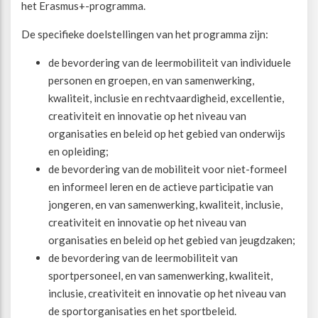
het Erasmus+-programma.
Beweegvriendelijke omgeving
Werken bij
De specifieke doelstellingen van het programma zijn:
de bevordering van de leermobiliteit van individuele
Kansengelijkheid
Persvoorlichting en Public Affairs
personen en groepen, en van samenwerking,
kwaliteit, inclusie en rechtvaardigheid, excellentie,
Paralympische topsport
creativiteit en innovatie op het niveau van
organisaties en beleid op het gebied van onderwijs
en opleiding;
Esports, gaming en gamification
de bevordering van de mobiliteit voor niet-formeel
en informeel leren en de actieve participatie van
Alle thema’s
jongeren, en van samenwerking, kwaliteit, inclusie,
creativiteit en innovatie op het niveau van
organisaties en beleid op het gebied van jeugdzaken;
de bevordering van de leermobiliteit van
sportpersoneel, en van samenwerking, kwaliteit,
inclusie, creativiteit en innovatie op het niveau van
de sportorganisaties en het sportbeleid.