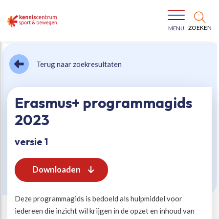
ZOEKEN
MENU
Terug naar zoekresultaten
Erasmus+ programmagids
2023
Bewegen voor een gezonde leefstijl
Ons team
versie 1
Jeugd in beweging
Onze missie
Downloaden
Vitaal ouder worden
Onze werkwijze
Deze programmagids is bedoeld als hulpmiddel voor
iedereen die inzicht wil krijgen in de opzet en inhoud van
Maatschappelijke waarde
Organisatie