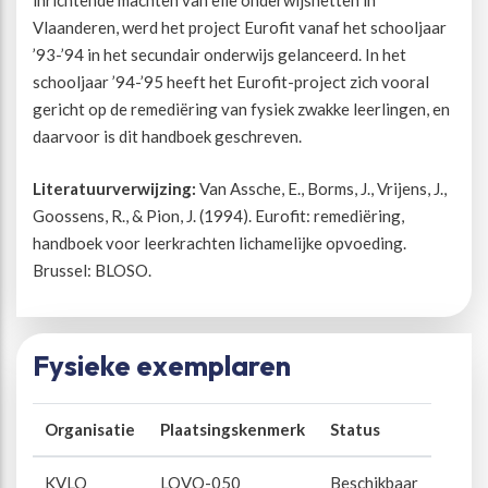
inrichtende machten van elle onderwijsnetten in
Vlaanderen, werd het project Eurofit vanaf het schooljaar
Beweegvriendelijke omgeving
Werken bij
’93-’94 in het secundair onderwijs gelanceerd. In het
schooljaar ’94-’95 heeft het Eurofit-project zich vooral
gericht op de remediëring van fysiek zwakke leerlingen, en
Kansengelijkheid
Persvoorlichting en Public Affairs
daarvoor is dit handboek geschreven.
Paralympische topsport
Literatuurverwijzing:
Van Assche, E., Borms, J., Vrijens, J.,
Goossens, R., & Pion, J. (1994). Eurofit: remediëring,
Esports, gaming en gamification
handboek voor leerkrachten lichamelijke opvoeding.
Brussel: BLOSO.
Alle thema’s
Fysieke exemplaren
Organisatie
Plaatsingskenmerk
Status
KVLO
LOVO-050
Beschikbaar