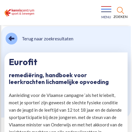
ZOEKEN
MENU
Terug naar zoekresultaten
Eurofit
remediëring, handboek voor
Bewegen voor een gezonde leefstijl
Ons team
leerkrachten lichamelijke opvoeding
Jeugd in beweging
Onze missie
Aanleiding voor de Vlaamse campagne ‘als het kriebelt,
moet je sporten’ zijn geweest de slechte fysieke conditie
van de jeugd in de leeftijd van 12 tot 18 jaar en de dalende
Vitaal ouder worden
Onze werkwijze
sportparticipatie bij deze jongeren. met de steun van de
Vlaamse minister van Onderwijs en met het akkoord van de
Maatschappelijke waarde
Organisatie