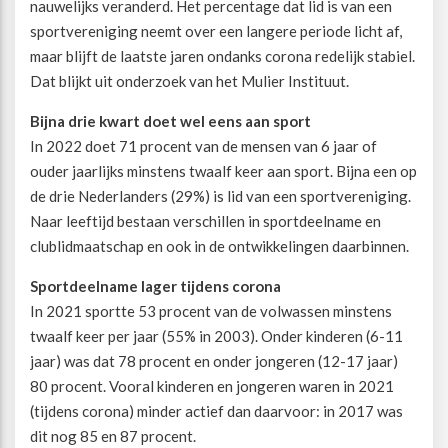
nauwelijks veranderd. Het percentage dat lid is van een
sportvereniging neemt over een langere periode licht af,
Beweegvriendelijke omgeving
Werken bij
maar blijft de laatste jaren ondanks corona redelijk stabiel.
Dat blijkt uit onderzoek van het Mulier Instituut.
Kansengelijkheid
Persvoorlichting en Public Affairs
Bijna drie kwart doet wel eens aan sport
In 2022 doet 71 procent van de mensen van 6 jaar of
Paralympische topsport
ouder jaarlijks minstens twaalf keer aan sport. Bijna een op
de drie Nederlanders (29%) is lid van een sportvereniging.
Esports, gaming en gamification
Naar leeftijd bestaan verschillen in sportdeelname en
clublidmaatschap en ook in de ontwikkelingen daarbinnen.
Alle thema’s
Sportdeelname lager tijdens corona
In 2021 sportte 53 procent van de volwassen minstens
twaalf keer per jaar (55% in 2003). Onder kinderen (6-11
jaar) was dat 78 procent en onder jongeren (12-17 jaar)
80 procent. Vooral kinderen en jongeren waren in 2021
(tijdens corona) minder actief dan daarvoor: in 2017 was
dit nog 85 en 87 procent.