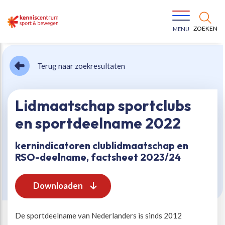
ZOEKEN
MENU
Terug naar zoekresultaten
Lidmaatschap sportclubs
en sportdeelname 2022
Bewegen voor een gezonde leefstijl
Ons team
kernindicatoren clublidmaatschap en
RSO-deelname, factsheet 2023/24
Jeugd in beweging
Onze missie
Downloaden
Vitaal ouder worden
Onze werkwijze
De sportdeelname van Nederlanders is sinds 2012
Maatschappelijke waarde
Organisatie