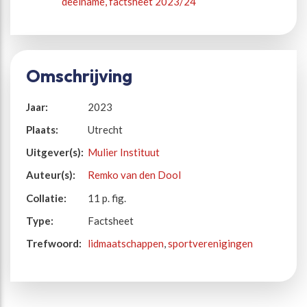
deelname, factsheet 2023/24
Omschrijving
Jaar:
2023
Plaats:
Utrecht
Uitgever(s):
Mulier Instituut
Auteur(s):
Remko van den Dool
Collatie:
11 p. fig.
Type:
Factsheet
Trefwoord:
lidmaatschappen
,
sportverenigingen