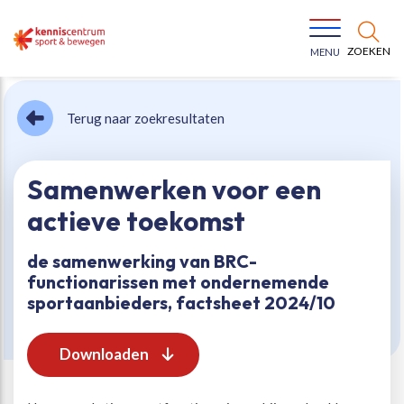
ZOEKEN
MENU
Terug naar zoekresultaten
Samenwerken voor een
actieve toekomst
Bewegen voor een gezonde leefstijl
Ons team
de samenwerking van BRC-
functionarissen met ondernemende
Jeugd in beweging
Onze missie
sportaanbieders, factsheet 2024/10
Vitaal ouder worden
Onze werkwijze
Downloaden
Maatschappelijke waarde
Organisatie