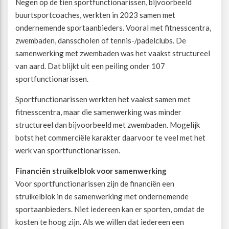
Negen op de tien sportfunctionarissen, bijvoorbeeld
buurtsportcoaches, werkten in 2023 samen met
Beweegvriendelijke omgeving
Werken bij
ondernemende sportaanbieders. Vooral met fitnesscentra,
zwembaden, dansscholen of tennis-/padelclubs. De
samenwerking met zwembaden was het vaakst structureel
Kansengelijkheid
Persvoorlichting en Public Affairs
van aard. Dat blijkt uit een peiling onder 107
sportfunctionarissen.
Paralympische topsport
Sportfunctionarissen werkten het vaakst samen met
fitnesscentra, maar die samenwerking was minder
Esports, gaming en gamification
structureel dan bijvoorbeeld met zwembaden. Mogelijk
botst het commerciële karakter daarvoor te veel met het
Alle thema’s
werk van sportfunctionarissen.
Financiën struikelblok voor samenwerking
Voor sportfunctionarissen zijn de financiën een
struikelblok in de samenwerking met ondernemende
sportaanbieders. Niet iedereen kan er sporten, omdat de
kosten te hoog zijn. Als we willen dat iedereen een