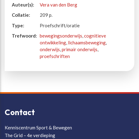
Auteur(s):
Vera van den Berg
Collatie:
209 p.
Type:
Proefschrift/oratie
Trefwoord:
bewegingsonderwijs
,
cognitieve
ontwikkeling
,
lichaamsbeweging
,
onderwijs
,
primair onderwijs
,
proefschriften
Contact
Kenniscentrum Sport & Bewegen
The Grid – 4e verdieping