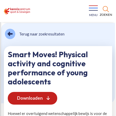
ZOEKEN
MENU
Terug naar zoekresultaten
Smart Moves! Physical
activity and cognitive
Bewegen voor een gezonde leefstijl
Ons team
performance of young
adolescents
Jeugd in beweging
Onze missie
Downloaden
Vitaal ouder worden
Onze werkwijze
Maatschappelijke waarde
Organisatie
Hoewel er overtuigend wetenschappelijk bewijs is voor de