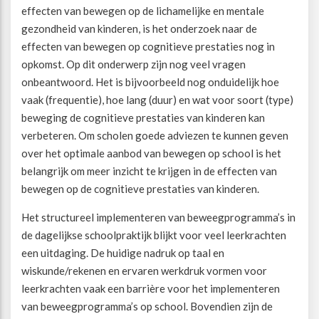
effecten van bewegen op de lichamelijke en mentale
gezondheid van kinderen, is het onderzoek naar de
Beweegvriendelijke omgeving
Werken bij
effecten van bewegen op cognitieve prestaties nog in
opkomst. Op dit onderwerp zijn nog veel vragen
Kansengelijkheid
Persvoorlichting en Public Affairs
onbeantwoord. Het is bijvoorbeeld nog onduidelijk hoe
vaak (frequentie), hoe lang (duur) en wat voor soort (type)
Paralympische topsport
beweging de cognitieve prestaties van kinderen kan
verbeteren. Om scholen goede adviezen te kunnen geven
over het optimale aanbod van bewegen op school is het
Esports, gaming en gamification
belangrijk om meer inzicht te krijgen in de effecten van
bewegen op de cognitieve prestaties van kinderen.
Alle thema’s
Het structureel implementeren van beweegprogramma’s in
de dagelijkse schoolpraktijk blijkt voor veel leerkrachten
een uitdaging. De huidige nadruk op taal en
wiskunde/rekenen en ervaren werkdruk vormen voor
leerkrachten vaak een barrière voor het implementeren
van beweegprogramma’s op school. Bovendien zijn de