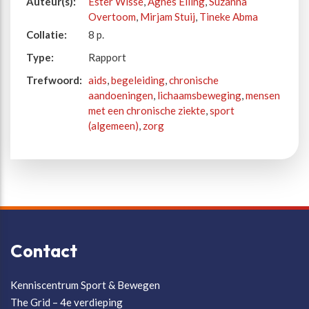
Auteur(s):
Ester Wisse
,
Agnes Elling
,
Suzanna
Overtoom
,
Mirjam Stuij
,
Tineke Abma
Collatie:
8 p.
Type:
Rapport
Trefwoord:
aids
,
begeleiding
,
chronische
aandoeningen
,
lichaamsbeweging
,
mensen
met een chronische ziekte
,
sport
(algemeen)
,
zorg
Contact
Kenniscentrum Sport & Bewegen
The Grid – 4e verdieping