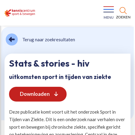
ZOEKEN
MENU
Terug naar zoekresultaten
Stats & stories - hiv
uitkomsten sport in tijden van ziekte
Bewegen voor een gezonde leefstijl
Ons team
Downloaden
Jeugd in beweging
Onze missie
Deze publicatie komt voort uit het onderzoek Sport in
Vitaal ouder worden
Onze werkwijze
Tijden van Ziekte. Dit is een onderzoek naar verhalen over
sport en bewegen bij chronische ziekte, specifiek gericht
Maatschappelijke waarde
Organisatie
op betekenisgeving en zorgverlening. Centraal in deze