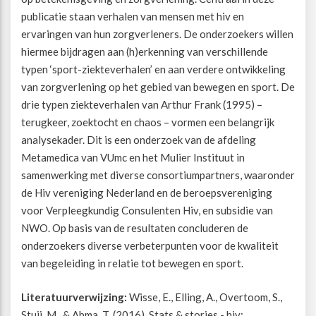
publicatie staan verhalen van mensen met hiv en
Beweegvriendelijke omgeving
Werken bij
ervaringen van hun zorgverleners. De onderzoekers willen
hiermee bijdragen aan (h)erkenning van verschillende
typen ‘sport-ziekteverhalen’ en aan verdere ontwikkeling
Kansengelijkheid
Persvoorlichting en Public Affairs
van zorgverlening op het gebied van bewegen en sport. De
drie typen ziekteverhalen van Arthur Frank (1995) –
Paralympische topsport
terugkeer, zoektocht en chaos – vormen een belangrijk
analysekader. Dit is een onderzoek van de afdeling
Esports, gaming en gamification
Metamedica van VUmc en het Mulier Instituut in
samenwerking met diverse consortiumpartners, waaronder
de Hiv vereniging Nederland en de beroepsvereniging
Alle thema’s
voor Verpleegkundig Consulenten Hiv, en subsidie van
NWO. Op basis van de resultaten concluderen de
onderzoekers diverse verbeterpunten voor de kwaliteit
van begeleiding in relatie tot bewegen en sport.
Literatuurverwijzing:
Wisse, E., Elling, A., Overtoom, S.,
Stuij, M., & Abma, T. (2016). Stats & stories - hiv: