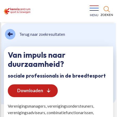
ZOEKEN
MENU
Terug naar zoekresultaten
Van impuls naar
duurzaamheid?
Bewegen voor een gezonde leefstijl
Ons team
sociale professionals in de breedtesport
Jeugd in beweging
Onze missie
Downloaden
Vitaal ouder worden
Onze werkwijze
Verenigingsmanagers, verenigingsondersteuners,
verenigingsadviseurs, combinatiefunctionarissen,
Maatschappelijke waarde
Organisatie