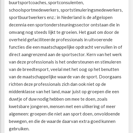
buurtsportcoaches, sportconsulenten,
schoolsportmedewerkers, sportstimuleringsmedewerkers,
Beweegvriendelijke omgeving
Werken bij
sportbuurtwerkers enz.: in Nederland is de afgelopen
decennia een sportondersteuningssector ontstaan die in
Kansengelijkheid
Persvoorlichting en Public Affairs
omvang nog steeds lijkt te groeien. Het gaat om door de
overheid gefaciliteerde professionals in uitvoerende
functies die een maatschappelijke opdracht vervullen in of
Paralympische topsport
direct aangrenzend aan de sportsector. Kern van het werk
van deze professionals is het ondersteunen en stimuleren
Esports, gaming en gamification
van de breedtesport, veelal met het oog op het benutten
van de maatschappelijke waarde van de sport. Doorgaans
Alle thema’s
richten deze professionals zich dan ook niet op de
middenklasse van het land, maar juist op groepen die een
duwtje of duw nodig hebben om mee te doen, zoals
kwetsbare jongeren, mensen met een uitkering of meer
algemeen: groepen die niet aan sport doen, onvoldoende
bewegen, en die de waarde daarvan extra goed kunnen
gebruiken.