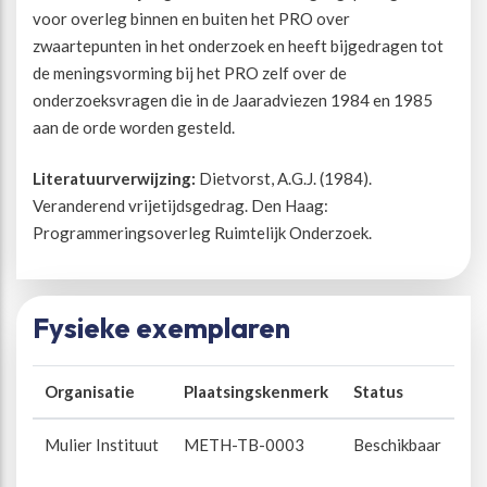
voor overleg binnen en buiten het PRO over
zwaartepunten in het onderzoek en heeft bijgedragen tot
Beweegvriendelijke omgeving
Werken bij
de meningsvorming bij het PRO zelf over de
onderzoeksvragen die in de Jaaradviezen 1984 en 1985
Kansengelijkheid
Persvoorlichting en Public Affairs
aan de orde worden gesteld.
Paralympische topsport
Literatuurverwijzing:
Dietvorst, A.G.J. (1984).
Veranderend vrijetijdsgedrag. Den Haag:
Programmeringsoverleg Ruimtelijk Onderzoek.
Esports, gaming en gamification
Alle thema’s
Fysieke exemplaren
Organisatie
Plaatsingskenmerk
Status
Mulier Instituut
METH-TB-0003
Beschikbaar