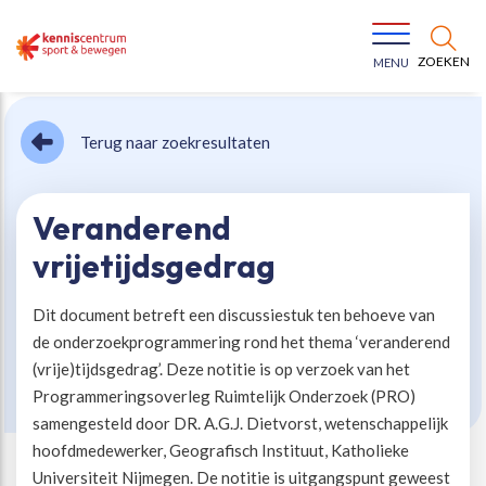
ZOEKEN
MENU
Terug naar zoekresultaten
Veranderend
vrijetijdsgedrag
Bewegen voor een gezonde leefstijl
Ons team
Dit document betreft een discussiestuk ten behoeve van
de onderzoekprogrammering rond het thema ‘veranderend
Jeugd in beweging
Onze missie
(vrije)tijdsgedrag’. Deze notitie is op verzoek van het
Programmeringsoverleg Ruimtelijk Onderzoek (PRO)
Vitaal ouder worden
Onze werkwijze
samengesteld door DR. A.G.J. Dietvorst, wetenschappelijk
hoofdmedewerker, Geografisch Instituut, Katholieke
Maatschappelijke waarde
Organisatie
Universiteit Nijmegen. De notitie is uitgangspunt geweest