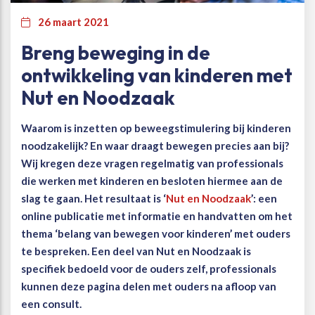
26 maart 2021
Beweegvriendelijke omgeving
Werken bij
Breng beweging in de
ontwikkeling van kinderen met
Kansengelijkheid
Persvoorlichting en Public Affairs
Nut en Noodzaak
Paralympische topsport
Waarom is inzetten op beweegstimulering bij kinderen
noodzakelijk? En waar draagt bewegen precies aan bij?
Esports, gaming en gamification
Wij kregen deze vragen regelmatig van professionals
die werken met kinderen en besloten hiermee aan de
Alle thema’s
slag te gaan. Het resultaat is ‘
Nut en Noodzaak
’: een
online publicatie met informatie en handvatten om het
thema ‘belang van bewegen voor kinderen’ met ouders
te bespreken. Een deel van Nut en Noodzaak is
specifiek bedoeld voor de ouders zelf, professionals
kunnen deze pagina delen met ouders na afloop van
een consult.