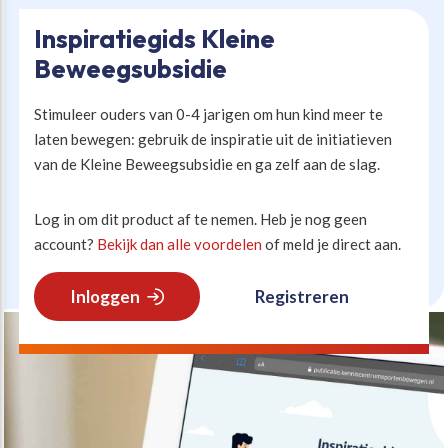
Inspiratiegids Kleine
Beweegvriendelijke omgeving
Werken bij
Beweegsubsidie
Kansengelijkheid
Persvoorlichting en Public Affairs
Stimuleer ouders van 0-4 jarigen om hun kind meer te
laten bewegen: gebruik de inspiratie uit de initiatieven
Paralympische topsport
van de Kleine Beweegsubsidie en ga zelf aan de slag.
Log in om dit product af te nemen. Heb je nog geen
Esports, gaming en gamification
account?
Bekijk dan alle voordelen
of meld je direct aan.
Alle thema’s
Inloggen
Registreren