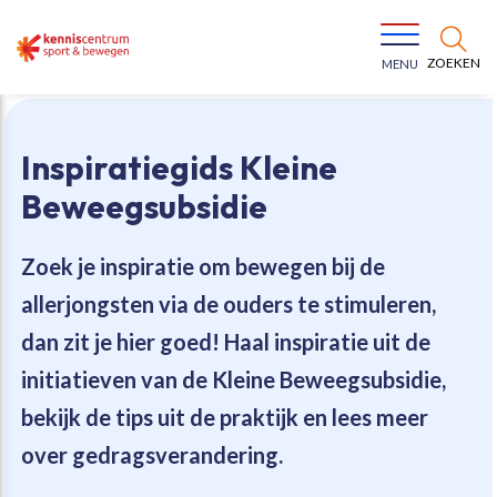
ZOEKEN
MENU
Inspiratiegids Kleine
Beweegsubsidie
Zoek je inspiratie om bewegen bij de
Bewegen voor een gezonde leefstijl
Ons team
allerjongsten via de ouders te stimuleren,
dan zit je hier goed! Haal inspiratie uit de
Jeugd in beweging
Onze missie
initiatieven van de Kleine Beweegsubsidie,
bekijk de tips uit de praktijk en lees meer
Vitaal ouder worden
Onze werkwijze
over gedragsverandering.
Maatschappelijke waarde
Organisatie