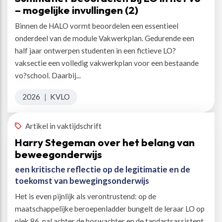
– mogelijke invullingen (2)
Binnen de HALO vormt beoordelen een essentieel
onderdeel van de module Vakwerkplan. Gedurende een
half jaar ontwerpen studenten in een fictieve LO?
vaksectie een volledig vakwerkplan voor een bestaande
vo?school. Daarbij...
2026
|
KVLO
Artikel in vaktijdschrift
Harry Stegeman over het belang van
beweegonderwijs
een kritische reflectie op de legitimatie en de
toekomst van bewegingsonderwijs
Het is even pijnlijk als verontrustend: op de
maatschappelijke beroepenladder bungelt de leraar LO op
plek 86, pal achter de boswachter en de tandartsassistent.