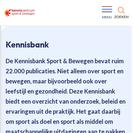
ZOEKEN
MENU
Kennisbank
De Kennisbank Sport & Bewegen bevat
ruim
22.000 publicaties
. Niet alleen over sport en
Bewegen voor een gezonde leefstijl
Ons team
bewegen, maar bijvoorbeeld ook over
leefstijl en gezondheid. Deze Kennisbank
Jeugd in beweging
Onze missie
biedt een overzicht van onderzoek, beleid en
ervaringen uit de praktijk. Het gaat daarbij
Vitaal ouder worden
Onze werkwijze
om sport als doel en sport als middel om
Maatschappelijke waarde
Organisatie
maatschappelijke uitdagingen aan te pakken.