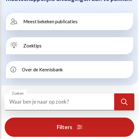
Beweegvriendelijke omgeving
Werken bij
Meest bekeken publicaties
Kansengelijkheid
Persvoorlichting en Public Affairs
Zoektips
Paralympische topsport
Esports, gaming en gamification
Over de Kennisbank
Alle thema’s
Zoeken
Zoeken
Zoek
Filters