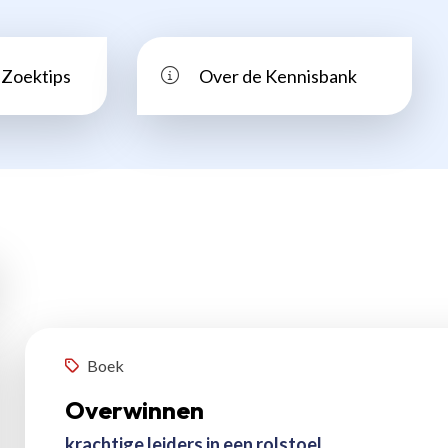
Zoektips
Over de Kennisbank
Resultaten
eken
Boek
Overwinnen
krachtige leiders in een rolstoel