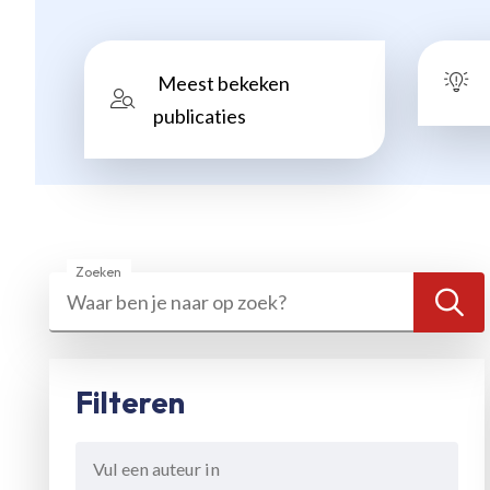
Meest bekeken
publicaties
Zoeken
Zoeken
Zo
Filteren