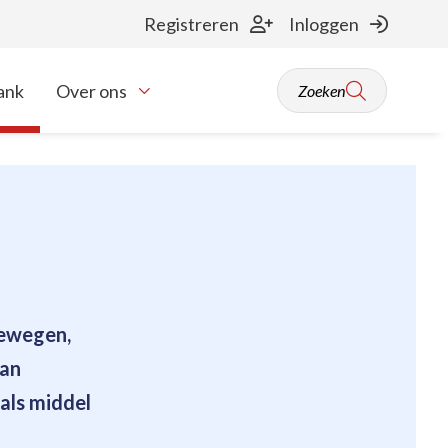
Registreren
Inloggen
ank
Over ons
Zoeken
Toon onderliggende navigatie items
bewegen,
van
 als middel