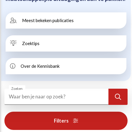
Beweegvriendelijke omgeving
Werken bij
Meest bekeken publicaties
Kansengelijkheid
Persvoorlichting en Public Affairs
Zoektips
Paralympische topsport
Esports, gaming en gamification
Over de Kennisbank
Alle thema’s
Zoeken
Zoeken
Zoek
Filters