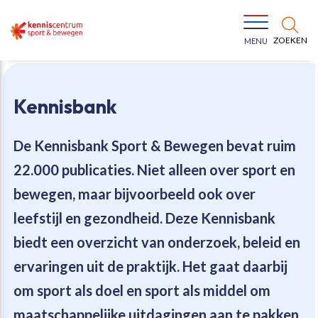
ZOEKEN
MENU
Kennisbank
De Kennisbank Sport & Bewegen bevat
ruim
22.000 publicaties
. Niet alleen over sport en
Bewegen voor een gezonde leefstijl
Ons team
bewegen, maar bijvoorbeeld ook over
leefstijl en gezondheid. Deze Kennisbank
Jeugd in beweging
Onze missie
biedt een overzicht van onderzoek, beleid en
ervaringen uit de praktijk. Het gaat daarbij
Vitaal ouder worden
Onze werkwijze
om sport als doel en sport als middel om
Maatschappelijke waarde
Organisatie
maatschappelijke uitdagingen aan te pakken.