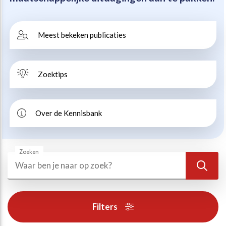
Beweegvriendelijke omgeving
Werken bij
Meest bekeken publicaties
Kansengelijkheid
Persvoorlichting en Public Affairs
Zoektips
Paralympische topsport
Esports, gaming en gamification
Over de Kennisbank
Alle thema’s
Zoeken
Zoeken
Zoek
Filters