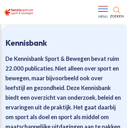
ZOEKEN
MENU
Kennisbank
De Kennisbank Sport & Bewegen bevat
ruim
22.000 publicaties
. Niet alleen over sport en
Bewegen voor een gezonde leefstijl
Ons team
bewegen, maar bijvoorbeeld ook over
leefstijl en gezondheid. Deze Kennisbank
Jeugd in beweging
Onze missie
biedt een overzicht van onderzoek, beleid en
ervaringen uit de praktijk. Het gaat daarbij
Vitaal ouder worden
Onze werkwijze
om sport als doel en sport als middel om
Maatschappelijke waarde
Organisatie
maatschappelijke uitdagingen aan te pakken.