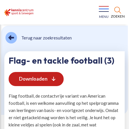
ZOEKEN
MENU
Terug naar zoekresultaten
Flag- en tackle football (3)
Bewegen voor een gezonde leefstijl
Ons team
Downloaden
Jeugd in beweging
Onze missie
Flag football, de contactvrije variant van American
football, is een welkome aanvulling op het spelprogramma
Vitaal ouder worden
Onze werkwijze
van leerlingen van basis- en voortgezet onderwijs. Omdat
er niet getackeld mag worden is het veilig. Je kunt het op
kleine veldjes al spelen (ook in de zaal, met wat
Maatschappelijke waarde
Organisatie