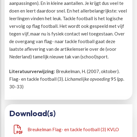
aanpassingen). En in kleine aantallen. Je krijgt dus veel te
doen en leert daardoor snel. En het allerbelangrijkste: veel
Beweegvriendelijke omgeving
Werken bij
leerlingen vinden het leuk. Tackle football is het logische
vervolg op flag football. Het wordt ook gespeeld met vijf
Kansengelijkheid
Persvoorlichting en Public Affairs
tegen vijf, maar nu is fysiek contact wel toegestaan. Over
de overgang van flag- naar tackle football gaat deze
laatste aflevering van de artikelenserie over de (voor
Paralympische topsport
Nederland) tamelijk nieuwe tak van (school)sport.
Esports, gaming en gamification
Literatuurverwijzing:
Breukelman, H. (2007, oktober).
Flag- en tackle football (3).
Lichamelijke opvoeding
95 (pp.
Alle thema’s
30-33)
Download(s)
Breukelman Flag- en tackle football (3) KVLO